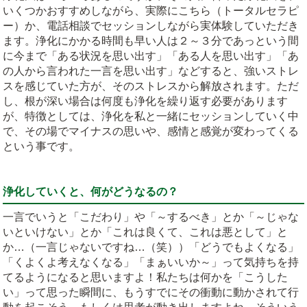
いくつかおすすめしながら、実際にこちら（トータルセラピ
ー）か、電話相談でセッションしながら実体験していただき
ます。浄化にかかる時間も早い人は２～３分であっという間
に今まで「ある状況を思い出す」「ある人を思い出す」「あ
の人から言われた一言を思い出す」などすると、強いストレ
スを感じていた方が、そのストレスから解放されます。ただ
し、根が深い場合は何度も浄化を繰り返す必要があります
が、特徴としては、浄化を私と一緒にセッションしていく中
で、その場でマイナスの思いや、感情と感覚が変わってくる
という事です。
浄化していくと、何がどうなるの？
一言でいうと「こだわり」や「～するべき」とか「～じゃな
いといけない」とか「これは良くて、これは悪として」と
か…（一言じゃないですね…（笑））「どうでもよくなる」
「くよくよ考えなくなる」「まぁいいか～」って気持ちを持
てるようになると思いますよ！私たちは何かを「こうした
い」って思った瞬間に、もうすでにその衝動に動かされて行