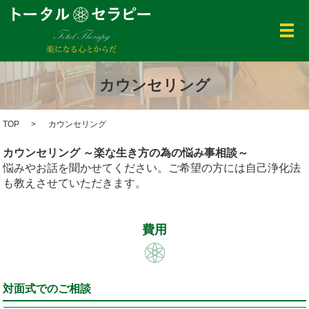
メ
カウンセリング
TOP
カウンセリング
カウンセリング ～楽な生き方の為の悩み事相談～
悩みやお話を聞かせてください。ご希望の方には自己浄化法
も教えさせていただきます。
費用
対面式でのご相談