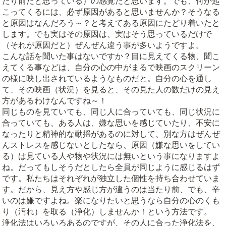
たり前だと思っている）の感覚だと思います。でも、何か起
こってくるには、必ず原因があると思いませんか？そうなる
と原因はなんだろう～？と考えてある原因にたどり着いたと
します。でも実はその原因は、実はそう思っているだけで
（それが原因だと）ぜんぜん違う事が多いようですよ。
こんな話を聞いた事はないですか？目に見えてくる物、聞こ
えてくる事などは、自分の心の中がまるで映画のスクリーン
の様に映し出されているようなものだと。自分の心を通し
て、その映画（状況）を見ると、その見た人の数だけの見え
方があるわけなんですね～！
同じものを見ていても、同じ人に合っていても、同じ状況に
合っていても、ある人は、嫌な思いを感じていたり、不安に
なったりと精神的な動揺があるのに対して、別な方はぜんぜ
んストレスを感じないとしたなら、原因（嫌な思いをしてい
る）は見ている人や物や状況には無いという事になりますよ
ね。だってもしそうだとしたら全員が同じように感じるはず
です。私たちはそれぞれが独立した個性を持ち合わせていま
す。だから、見え方や感じ方が違うのは当たり前、でも、辛
いのは嫌ですよね。楽になりたいと思うなら自分の心のくも
り（汚れ）を取る（浄化）しませんか！という方法です。
浄化法はいろいろあるのですが、その人に合った浄化法を、