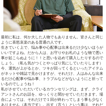
最初に私は、何か大した人物でもありません。皆さんと同じ
ように喜怒哀楽のある普通の人です。
生きていく上で、悩み事や心配事は出来るだけ少ないほうが
いいですよね。だから人は、お守りやお札のような物で悪い
事が起こらぬように！！と思いを込めて購入したりするので
しょう。（私も気がつくとやっぱり気にしていたりします）
今、運気が上がるとか、ツキが回ってくるといったアイテム
がネットや雑誌で見かけますが、それだけ、人はみんな出来
るだけ心配事や悩み事、トラブルなどがないようにと祈って
いるのでしょうね！
私がさせていただいているカウンセリングは、まず、クライ
アントさんのお話を、ゆっくりと聞かせていただきます。場
合によっては、それだけで１回が終わってしまう事も少なく
ありません（本当です）。出す（言う）という事は、それだ