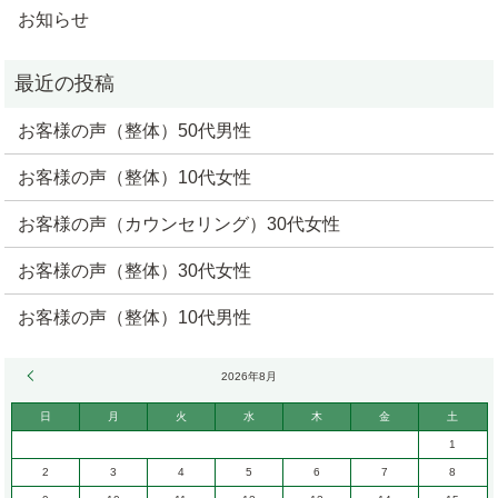
お知らせ
お客様の声（整体）50代男性
お客様の声（整体）10代女性
お客様の声（カウンセリング）30代女性
お客様の声（整体）30代女性
お客様の声（整体）10代男性
« 6月
2026年8月
日
月
火
水
木
金
土
1
2
3
4
5
6
7
8