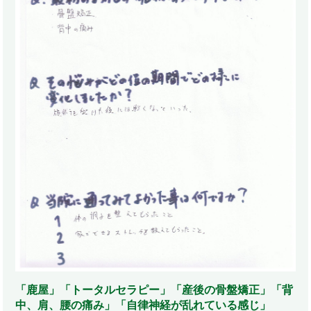
「鹿屋」「トータルセラピー」「産後の骨盤矯正」「背
中、肩、腰の痛み」「自律神経が乱れている感じ」